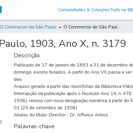
Comunidades & Coleções
Tudo na Bib
O Commercio de São Paulo
O Commercio de São Paulo, 1903, Ano X, n. 3179
aulo, 1903, Ano X, n. 3179
Descrição
Publicado de 17 de janeiro de 1893 a 31 de dezembro d
domingo, exceto feriados. A partir do Ano VII, passa a se
dias
Arquivo gerado a partir das microfichas da Biblioteca Már
Interrupção da publicação após o fascículo Ano 14, n. 476
1906), reinicia com nova designação numérica a partir do f
01 (25 de setembro de 1906)
Abaixo do título: Director - Dr. Affonso Arinos
)
Palavras-chave