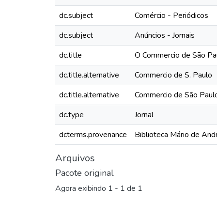
dc.subject
Comércio - Periódicos
dc.subject
Anúncios - Jornais
dc.title
O Commercio de São Pau
dc.title.alternative
Commercio de S. Paulo
dc.title.alternative
Commercio de São Paul
dc.type
Jornal
dcterms.provenance
Biblioteca Mário de And
Arquivos
Pacote original
Agora exibindo
1 - 1 de 1