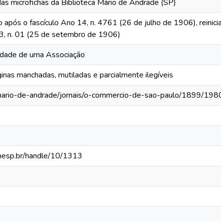
das microfichas da Biblioteca Mário de Andrade (SP)
o após o fascículo Ano 14, n. 4761 (26 de julho de 1906), reinic
 13, n. 01 (25 de setembro de 1906)
iedade de uma Associação
inas manchadas, mutiladas e parcialmente ilegíveis
-mario-de-andrade/jornais/o-commercio-de-sao-paulo/1899/198
.unesp.br/handle/10/1313