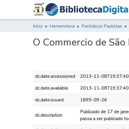
Início
Hemeroteca
Periódicos Paulistas
O Commercio de São P
dc.date.accessioned
2013-11-08T19:37:40
dc.date.available
2013-11-08T19:37:40
dc.date.issued
1899-09-26
Publicado de 17 de jane
dc.description
passa a ser publicado to