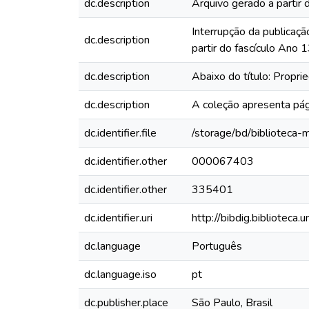
dc.description
Arquivo gerado a partir 
Interrupção da publicaçã
dc.description
partir do fascículo Ano
dc.description
Abaixo do título: Propr
dc.description
A coleção apresenta pág
dc.identifier.file
/storage/bd/biblioteca
dc.identifier.other
000067403
dc.identifier.other
335401
dc.identifier.uri
http://bibdig.biblioteca
dc.language
Português
dc.language.iso
pt
dc.publisher.place
São Paulo, Brasil