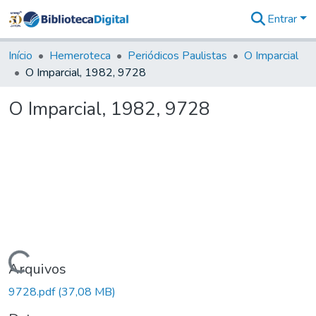
Entrar
Comunidades
&
Início
Hemeroteca
Periódicos Paulistas
O Imparcial
Coleções
O Imparcial, 1982, 9728
Tudo na
Biblioteca
O Imparcial, 1982, 9728
Digital
Estatísticas
Carregando...
Arquivos
9728.pdf
(37,08 MB)