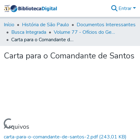
Entrar
Comunidades
&
Início
História de São Paulo
Documentos Interessantes
Coleções
Busca Integrada
Volume 77 - Ofícios do General Martim Lopes Lobo de Saldanha (Governador da Capitania): 1776-1777
Tudo na
Carta para o Comandante de Santos
Biblioteca
Digital
Carta para o Comandante de Santos
Estatísticas
Carregando...
Arquivos
carta-para-o-comandante-de-santos-2.pdf
(243,01 KB)