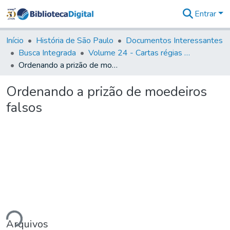
Entrar
Comunidades
&
Início
História de São Paulo
Documentos Interessantes
Coleções
Busca Integrada
Volume 24 - Cartas régias e provisões (1730- 1738)
Tudo na
Ordenando a prizão de moedeiros falsos
Biblioteca
Digital
Ordenando a prizão de moedeiros
Estatísticas
falsos
ndo...
Arquivos