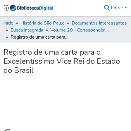
Entrar
Comunidades
&
Início
História de São Paulo
Documentos Interessantes
Coleções
Busca Integrada
Volume 20 - Correspondência interna do Governador Rodrigo Cezar de Menezes: 1721- 1728
Tudo na
Registro de uma carta para o Excelentíssimo Vice Rei do Estado do Brasil
Biblioteca
Digital
Registro de uma carta para o
Estatísticas
Excelentíssimo Vice Rei do Estado
do Brasil