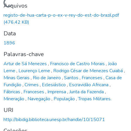
Carregando...
Arquivos
registo-de-hua-carta-p-o-ex-v-rey-do-est-do-brazil.pdf
(476,42 KB)
Data
1896
Palavras-chave
Artur de Sá Menezes
,
Francisco de Castro Morais
,
João
Leme
,
Lourenço Leme
,
Rodrigo César de Menezes Cuiabá
,
Minas Gerais
,
Rio de Janeiro
,
Santos
,
Franceses
,
Casa de
Fundição
,
Crimes
,
Eclesiástico
,
Escravidão Africana
,
Fábricas
,
Franceses
,
Imprensa
,
Junta da Fazenda
,
Mineração
,
Navegação
,
População
,
Tropas Militares.
URI
http://bibdig.biblioteca.unesp.br/handle/10/15071
Coleções