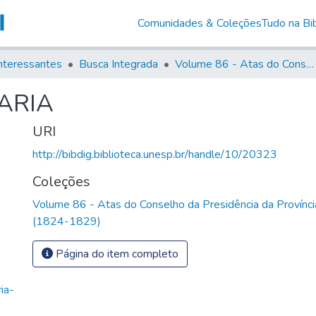
Comunidades & Coleções
Tudo na Bib
nteressantes
Busca Integrada
Volume 86 - Atas do Conselho da Presidência da Província de São Paulo (1824-1829)
ARIA
URI
http://bibdig.biblioteca.unesp.br/handle/10/20323
Coleções
Volume 86 - Atas do Conselho da Presidência da Provínc
(1824-1829)
Página do item completo
ia-