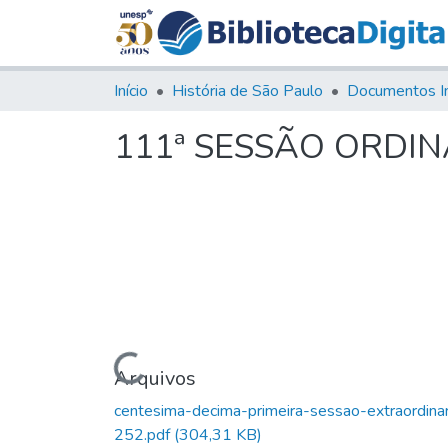
Início
História de São Paulo
Documentos I
111ª SESSÃO ORDIN
Carregando...
Arquivos
centesima-decima-primeira-sessao-extraordinar
252.pdf
(304,31 KB)