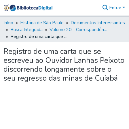
Entrar
Comunidades
&
Início
História de São Paulo
Documentos Interessantes
Coleções
Busca Integrada
Volume 20 - Correspondência interna do Governador Rodrigo Cezar de Menezes: 1721- 1728
Tudo na
Registro de uma carta que se escreveu ao Ouvidor Lanhas Peixoto discorrendo longamente sobre o seu regresso das minas de Cuiabá
Biblioteca
Digital
Registro de uma carta que se
Estatísticas
escreveu ao Ouvidor Lanhas Peixoto
discorrendo longamente sobre o
seu regresso das minas de Cuiabá