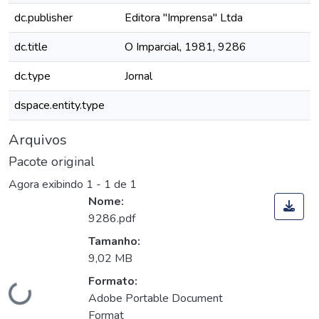
dc.publisher
Editora "Imprensa" Ltda
dc.title
O Imparcial, 1981, 9286
dc.type
Jornal
dspace.entity.type
Arquivos
Pacote original
Agora exibindo
1 - 1 de 1
Nome:
9286.pdf
Tamanho:
9,02 MB
Formato:
Carregando...
Adobe Portable Document
Format