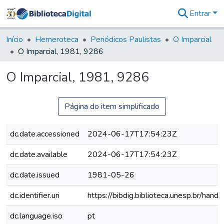
Entrar
Comunidades
&
Início
Hemeroteca
Periódicos Paulistas
O Imparcial
Coleções
O Imparcial, 1981, 9286
Tudo na
Biblioteca
O Imparcial, 1981, 9286
Digital
Estatísticas
Página do item simplificado
dc.date.accessioned
2024-06-17T17:54:23Z
dc.date.available
2024-06-17T17:54:23Z
dc.date.issued
1981-05-26
dc.identifier.uri
https://bibdig.biblioteca.unesp.br/han
dc.language.iso
pt