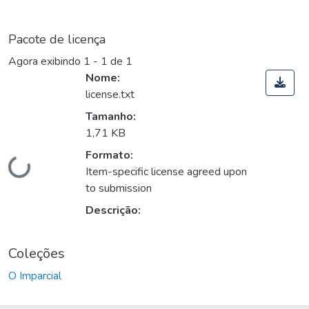
Pacote de licença
Agora exibindo
1 - 1 de 1
Nome:
license.txt
Tamanho:
1,71 KB
Formato:
Carregando...
Item-specific license agreed upon
to submission
Descrição:
Coleções
O Imparcial