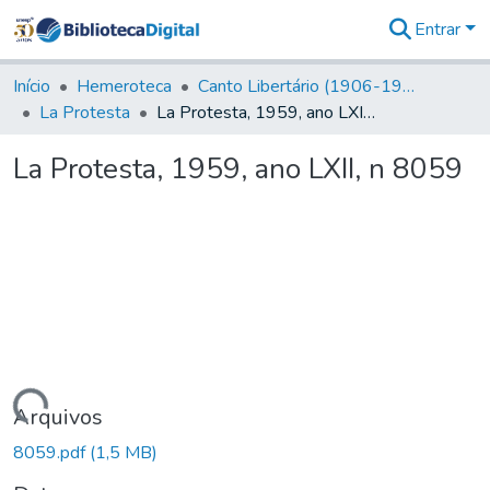
Entrar
Comunidades
&
Início
Hemeroteca
Canto Libertário (1906-1995)
Coleções
La Protesta
La Protesta, 1959, ano LXII, n 8059
Tudo na
Biblioteca
La Protesta, 1959, ano LXII, n 8059
Digital
Estatísticas
Carregando...
Arquivos
8059.pdf
(1,5 MB)