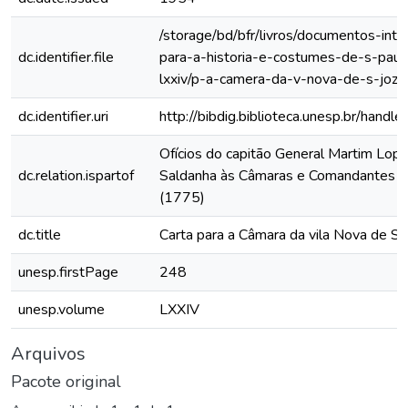
/storage/bd/bfr/livros/documentos-int
dc.identifier.file
para-a-historia-e-costumes-de-s-paul
lxxiv/p-a-camera-da-v-nova-de-s-joze
dc.identifier.uri
http://bibdig.biblioteca.unesp.br/hand
Ofícios do capitão General Martim Lop
dc.relation.ispartof
Saldanha às Câmaras e Comandantes da
(1775)
dc.title
Carta para a Câmara da vila Nova de Sã
unesp.firstPage
248
unesp.volume
LXXIV
Arquivos
Pacote original