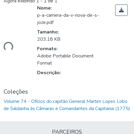
Agora exibindo
1 - 1 de 1
Nome:
p-a-camera-da-v-nova-de-s-
joze.pdf
Tamanho:
203,18 KB
ando...
Formato:
Adobe Portable Document
Format
Descrição:
Coleções
Volume 74 - Ofícios do capitão General Martim Lopes Lobo
de Saldanha às Câmaras e Comandantes da Capitania (1775)
PARCEIROS