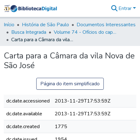
Entrar
Comunidades
&
Início
História de São Paulo
Documentos Interessantes
Coleções
Busca Integrada
Volume 74 - Ofícios do capitão General Martim Lopes Lobo de Saldanha às Câmaras e Comandantes da Capitania (1775)
Tudo na
Carta para a Câmara da vila Nova de São José
Biblioteca
Digital
Carta para a Câmara da vila Nova de
Estatísticas
São José
Página do item simplificado
dc.date.accessioned
2013-11-29T17:53:59Z
dc.date.available
2013-11-29T17:53:59Z
dc.date.created
1775
dc.date.issued
1954