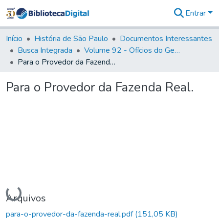
Entrar
Comunidades
&
Início
História de São Paulo
Documentos Interessantes
Coleções
Busca Integrada
Volume 92 - Ofícios do General D. Luiz aos diversos funcionários da Capitania (1768- 1772)
Tudo na
Para o Provedor da Fazenda Real.
Biblioteca
Digital
Para o Provedor da Fazenda Real.
Estatísticas
Carregando...
Arquivos
para-o-provedor-da-fazenda-real.pdf
(151,05 KB)