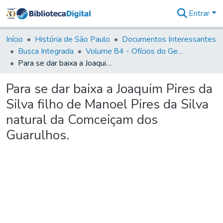
Entrar
Comunidades
&
Início
História de São Paulo
Documentos Interessantes
Coleções
Busca Integrada
Volume 84 - Ofícios do General Martins Lopes de Saldanha (Governador da Capitania): 1782- 1786
Tudo na
Para se dar baixa a Joaquim Pires da Silva filho de Manoel Pires da Silva natural da Comceiçam dos Guarulhos.
Biblioteca
Digital
Para se dar baixa a Joaquim Pires da
Estatísticas
Silva filho de Manoel Pires da Silva
natural da Comceiçam dos
Guarulhos.