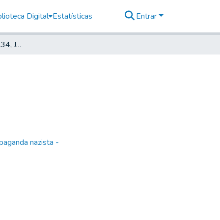
lioteca Digital
Estatísticas
Entrar
Deutscher Morgen, 1934, Jahrg. 3, nr. 04
paganda nazista -