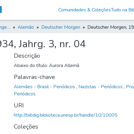
Comunidades & Coleções
Tudo na Bib
Jornais em Língua Estrangeira
Alemão
Deutscher Morgen
4, Jahrg. 3, nr. 04
Descrição
Abaixo do título: Aurora Allemã
Palavras-chave
Alemães - Brasil - Periódicos
,
Nazistas - Periódicos
,
Pro
Periódicos
URI
http://bibdig.biblioteca.unesp.br/handle/10/10005
Coleções