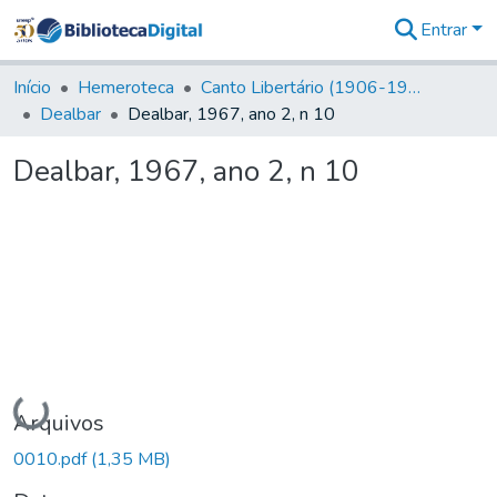
Entrar
Comunidades
&
Início
Hemeroteca
Canto Libertário (1906-1995)
Coleções
Dealbar
Dealbar, 1967, ano 2, n 10
Tudo na
Biblioteca
Dealbar, 1967, ano 2, n 10
Digital
Estatísticas
Carregando...
Arquivos
0010.pdf
(1,35 MB)