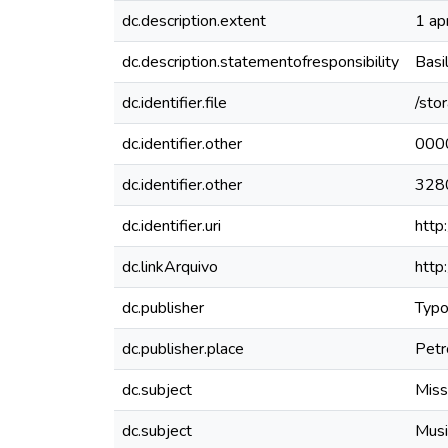
dc.description.extent
1 apr
dc.description.statementofresponsibility
Basi
dc.identifier.file
/sto
dc.identifier.other
000
dc.identifier.other
328
dc.identifier.uri
http
dc.linkArquivo
http
dc.publisher
Typo
dc.publisher.place
Petr
dc.subject
Miss
dc.subject
Musi