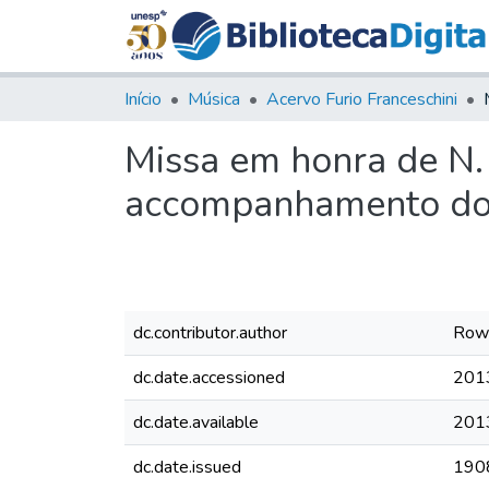
Início
Música
Acervo Furio Franceschini
Missa em honra de N.
accompanhamento do
dc.contributor.author
Rowe
dc.date.accessioned
201
dc.date.available
201
dc.date.issued
190