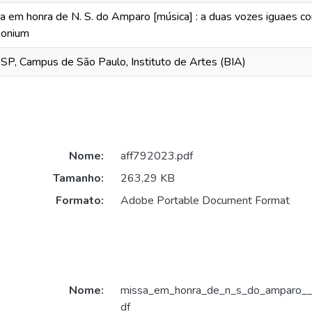
a em honra de N. S. do Amparo [música] : a duas vozes iguaes
monium
P, Campus de São Paulo, Instituto de Artes (BIA)
Nome:
aff792023.pdf
Tamanho:
263,29 KB
Formato:
Adobe Portable Document Format
Nome:
missa_em_honra_de_n_s_do_amparo__p
df