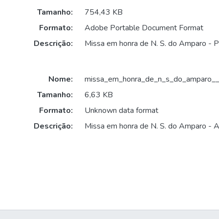
Tamanho:
754,43 KB
Formato:
Adobe Portable Document Format
Descrição:
Missa em honra de N. S. do Amparo - P
Nome:
missa_em_honra_de_n_s_do_amparo__a
Tamanho:
6,63 KB
Formato:
Unknown data format
Descrição:
Missa em honra de N. S. do Amparo - 