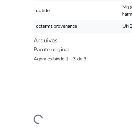
Miss
dc.title
har
dcterms.provenance
UNES
Arquivos
Pacote original
Agora exibindo
1 - 3 de 3
Carregando...