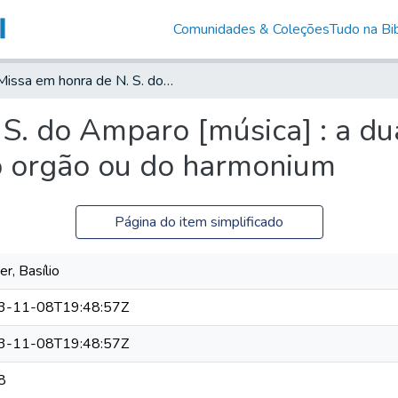
Comunidades & Coleções
Tudo na Bib
Missa em honra de N. S. do Amparo [música] : a duas vozes iguaes com accompanhamento do orgão ou do harmonium
 S. do Amparo [música] : a d
 orgão ou do harmonium
Página do item simplificado
r, Basílio
3-11-08T19:48:57Z
3-11-08T19:48:57Z
8