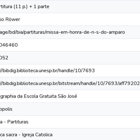
titura (11 p.) + 1 parte
lio Röwer
rage/bd/bia/partituras/missa-em-honra-de-n-s-do-amparo
046460
052
://bibdig.biblioteca.unesp.br/handle/10/7693
://bibdig.biblioteca.unesp.br/bitstream/handle/10/7693/aff7920
graphia da Escola Gratuita São José
opolis
a - Partituras
ca sacra - Igreja Catolica