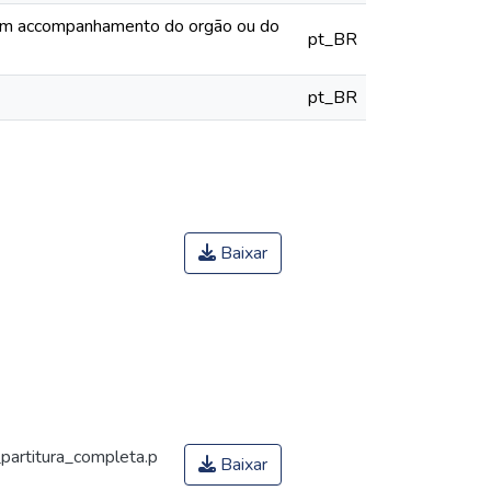
 com accompanhamento do orgão ou do
pt_BR
pt_BR
Baixar
artitura_completa.p
Baixar