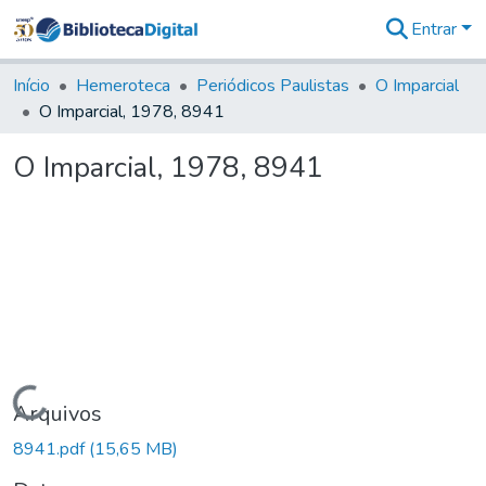
Entrar
Comunidades
&
Início
Hemeroteca
Periódicos Paulistas
O Imparcial
Coleções
O Imparcial, 1978, 8941
Tudo na
Biblioteca
O Imparcial, 1978, 8941
Digital
Estatísticas
Carregando...
Arquivos
8941.pdf
(15,65 MB)