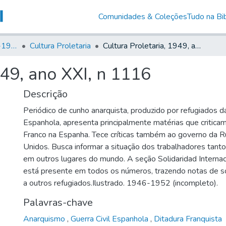
Comunidades & Coleções
Tudo na Bib
Canto Libertário (1906-1995)
Cultura Proletaria
Cultura Proletaria, 1949, ano XXI, n 1116
949, ano XXI, n 1116
Descrição
Periódico de cunho anarquista, produzido por refugiados da
Espanhola, apresenta principalmente matérias que criticam
Franco na Espanha. Tece críticas também ao governo da R
Unidos. Busca informar a situação dos trabalhadores tan
em outros lugares do mundo. A seção Solidaridad Internaci
está presente em todos os números, trazendo notas de so
a outros refugiados.Ilustrado. 1946-1952 (incompleto).
Palavras-chave
Anarquismo
,
Guerra Civil Espanhola
,
Ditadura Franquista