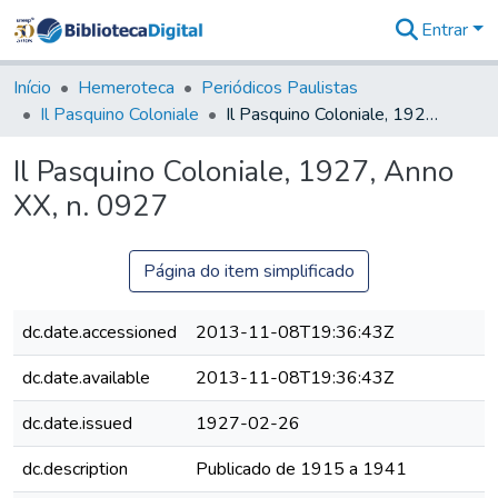
Entrar
Comunidades
&
Início
Hemeroteca
Periódicos Paulistas
Coleções
Il Pasquino Coloniale
Il Pasquino Coloniale, 1927, Anno XX, n. 0927
Tudo na
Biblioteca
Il Pasquino Coloniale, 1927, Anno
Digital
XX, n. 0927
Estatísticas
Página do item simplificado
dc.date.accessioned
2013-11-08T19:36:43Z
dc.date.available
2013-11-08T19:36:43Z
dc.date.issued
1927-02-26
dc.description
Publicado de 1915 a 1941