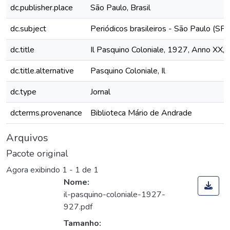
dc.publisher.place
São Paulo, Brasil
dc.subject
Periódicos brasileiros - São Paulo (SP)
dc.title
Il Pasquino Coloniale, 1927, Anno XX, 
dc.title.alternative
Pasquino Coloniale, Il
dc.type
Jornal
dcterms.provenance
Biblioteca Mário de Andrade
Arquivos
Pacote original
Agora exibindo
1 - 1 de 1
Nome:
il-pasquino-coloniale-1927-
927.pdf
Tamanho: