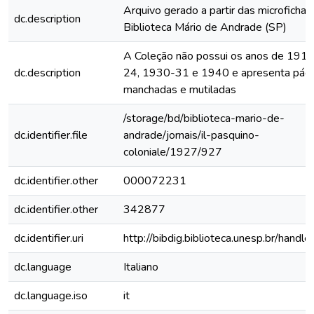
Arquivo gerado a partir das microfichas
dc.description
Biblioteca Mário de Andrade (SP)
A Coleção não possui os anos de 191
dc.description
24, 1930-31 e 1940 e apresenta pági
manchadas e mutiladas
/storage/bd/biblioteca-mario-de-
dc.identifier.file
andrade/jornais/il-pasquino-
coloniale/1927/927
dc.identifier.other
000072231
dc.identifier.other
342877
dc.identifier.uri
http://bibdig.biblioteca.unesp.br/handl
dc.language
Italiano
dc.language.iso
it