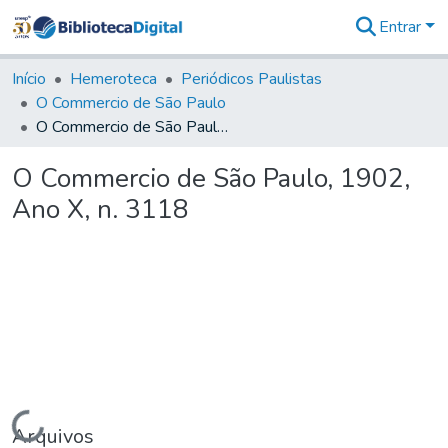
Entrar
Comunidades
&
Início
Hemeroteca
Periódicos Paulistas
Coleções
O Commercio de São Paulo
Tudo na
O Commercio de São Paulo, 1902, Ano X, n. 3118
Biblioteca
Digital
O Commercio de São Paulo, 1902,
Estatísticas
Ano X, n. 3118
Carregando...
Arquivos