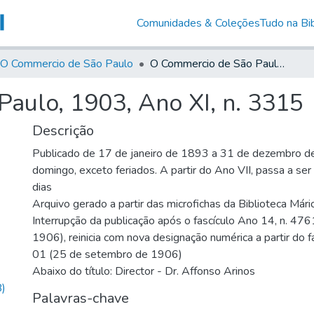
Comunidades & Coleções
Tudo na Bib
O Commercio de São Paulo
O Commercio de São Paulo, 1903, Ano XI, n. 3315
aulo, 1903, Ano XI, n. 3315
Descrição
Publicado de 17 de janeiro de 1893 a 31 de dezembro d
domingo, exceto feriados. A partir do Ano VII, passa a se
dias
Arquivo gerado a partir das microfichas da Biblioteca Már
Interrupção da publicação após o fascículo Ano 14, n. 476
1906), reinicia com nova designação numérica a partir do f
01 (25 de setembro de 1906)
Abaixo do título: Director - Dr. Affonso Arinos
)
Palavras-chave