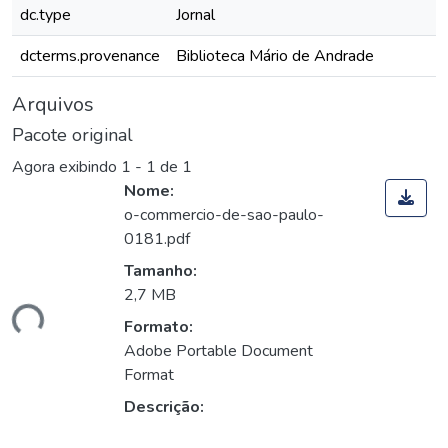
dc.type
Jornal
dcterms.provenance
Biblioteca Mário de Andrade
Arquivos
Pacote original
Agora exibindo
1 - 1 de 1
Nome:
o-commercio-de-sao-paulo-
0181.pdf
Tamanho:
2,7 MB
ando...
Formato:
Adobe Portable Document
Format
Descrição: