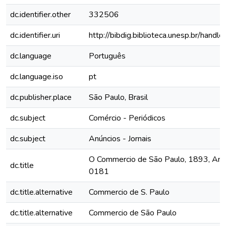
dc.identifier.other
332506
dc.identifier.uri
http://bibdig.biblioteca.unesp.br/hand
dc.language
Português
dc.language.iso
pt
dc.publisher.place
São Paulo, Brasil
dc.subject
Comércio - Periódicos
dc.subject
Anúncios - Jornais
O Commercio de São Paulo, 1893, Ano I
dc.title
0181
dc.title.alternative
Commercio de S. Paulo
dc.title.alternative
Commercio de São Paulo