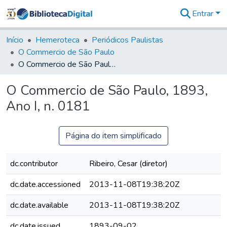
Entrar
Comunidades
&
Início
Hemeroteca
Periódicos Paulistas
Coleções
O Commercio de São Paulo
Tudo na
O Commercio de São Paulo, 1893, Ano I, n. 0181
Biblioteca
Digital
O Commercio de São Paulo, 1893,
Estatísticas
Ano I, n. 0181
Página do item simplificado
dc.contributor
Ribeiro, Cesar (diretor)
dc.date.accessioned
2013-11-08T19:38:20Z
dc.date.available
2013-11-08T19:38:20Z
dc.date.issued
1893-09-02