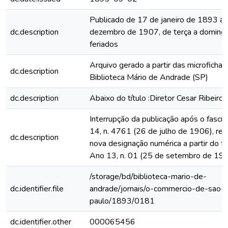
Publicado de 17 de janeiro de 1893 a
dc.description
dezembro de 1907, de terça a domingo
feriados
Arquivo gerado a partir das microfichas
dc.description
Biblioteca Mário de Andrade (SP)
dc.description
Abaixo do título :Diretor Cesar Ribeiro
Interrupção da publicação após o fascí
14, n. 4761 (26 de julho de 1906), rein
dc.description
nova designação numérica a partir do fa
Ano 13, n. 01 (25 de setembro de 19
/storage/bd/biblioteca-mario-de-
dc.identifier.file
andrade/jornais/o-commercio-de-sao-
paulo/1893/0181
dc.identifier.other
000065456