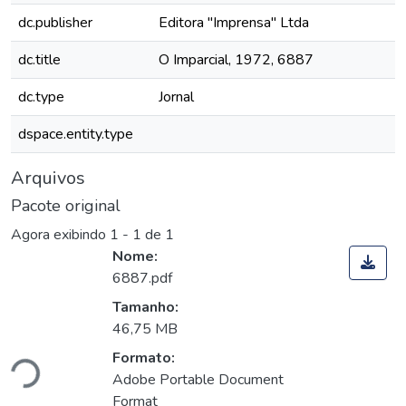
dc.publisher
Editora "Imprensa" Ltda
dc.title
O Imparcial, 1972, 6887
dc.type
Jornal
dspace.entity.type
Arquivos
Pacote original
Agora exibindo
1 - 1 de 1
Nome:
6887.pdf
Tamanho:
46,75 MB
ando...
Formato:
Adobe Portable Document
Format