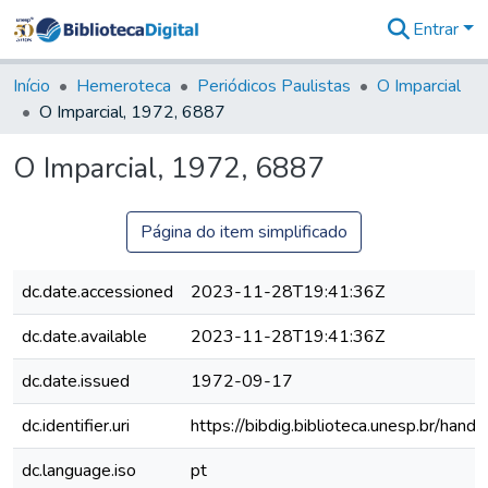
Entrar
Comunidades
&
Início
Hemeroteca
Periódicos Paulistas
O Imparcial
Coleções
O Imparcial, 1972, 6887
Tudo na
Biblioteca
O Imparcial, 1972, 6887
Digital
Estatísticas
Página do item simplificado
dc.date.accessioned
2023-11-28T19:41:36Z
dc.date.available
2023-11-28T19:41:36Z
dc.date.issued
1972-09-17
dc.identifier.uri
https://bibdig.biblioteca.unesp.br/han
dc.language.iso
pt