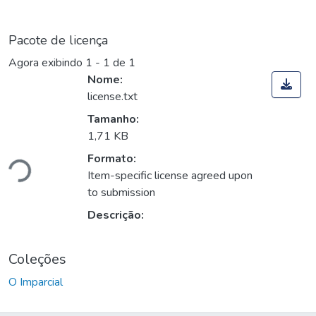
Pacote de licença
Agora exibindo
1 - 1 de 1
Nome:
license.txt
Tamanho:
1,71 KB
ando...
Formato:
Item-specific license agreed upon
to submission
Descrição:
Coleções
O Imparcial