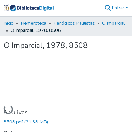
Entrar
Comunidades
&
Início
Hemeroteca
Periódicos Paulistas
O Imparcial
Coleções
O Imparcial, 1978, 8508
Tudo na
Biblioteca
O Imparcial, 1978, 8508
Digital
Estatísticas
Carregando...
Arquivos
8508.pdf
(21,38 MB)