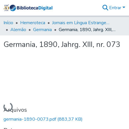
Entrar
Comunidades
&
Início
Hemeroteca
Jornais em Língua Estrangeira
Coleções
Alemão
Germania
Germania, 1890, Jahrg. XIII, nr. 073
Tudo na
Biblioteca
Germania, 1890, Jahrg. XIII, nr. 073
Digital
Estatísticas
Carregando...
Arquivos
germania-1890-0073.pdf
(883,37 KB)