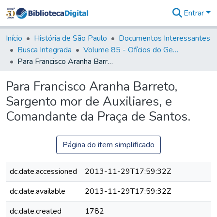
Entrar
Comunidades
&
Início
História de São Paulo
Documentos Interessantes
Coleções
Busca Integrada
Volume 85 - Ofícios do General Francisco da Cunha Menezes (Governador da Capitania): 1782- 1786
Tudo na
Para Francisco Aranha Barreto, Sargento mor de Auxiliares, e Comandante da Praça de Santos.
Biblioteca
Digital
Para Francisco Aranha Barreto,
Estatísticas
Sargento mor de Auxiliares, e
Comandante da Praça de Santos.
Página do item simplificado
dc.date.accessioned
2013-11-29T17:59:32Z
dc.date.available
2013-11-29T17:59:32Z
dc.date.created
1782