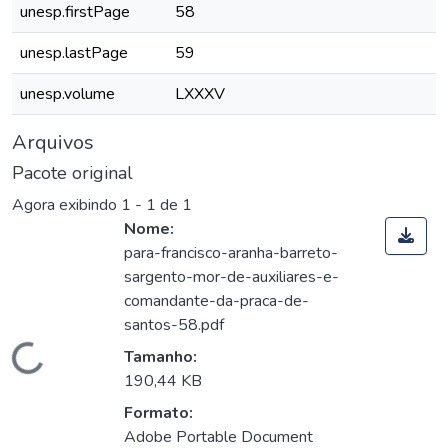
unesp.firstPage
58
unesp.lastPage
59
unesp.volume
LXXXV
Arquivos
Pacote original
Agora exibindo
1 - 1 de 1
Nome:
para-francisco-aranha-barreto-
sargento-mor-de-auxiliares-e-
comandante-da-praca-de-
santos-58.pdf
Carregando...
Tamanho:
190,44 KB
Formato:
Adobe Portable Document