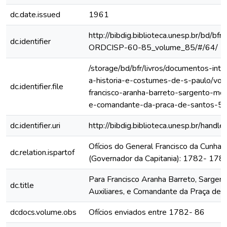
dc.date.issued
1961
http://bibdig.biblioteca.unesp.br/bd/bf
dc.identifier
ORDCISP-60-85_volume_85/#/64/
/storage/bd/bfr/livros/documentos-int
a-historia-e-costumes-de-s-paulo/vol
dc.identifier.file
francisco-aranha-barreto-sargento-mor
e-comandante-da-praca-de-santos-5
dc.identifier.uri
http://bibdig.biblioteca.unesp.br/hand
Ofícios do General Francisco da Cunha
dc.relation.ispartof
(Governador da Capitania): 1782- 178
Para Francisco Aranha Barreto, Sargen
dc.title
Auxiliares, e Comandante da Praça de 
dcdocs.volume.obs
Ofícios enviados entre 1782- 86