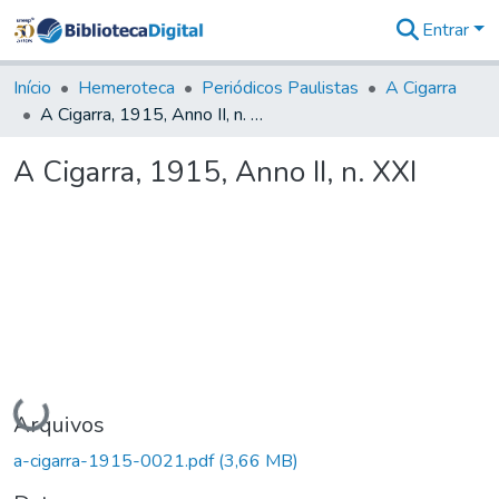
Entrar
Comunidades
&
Início
Hemeroteca
Periódicos Paulistas
A Cigarra
Coleções
A Cigarra, 1915, Anno II, n. XXI
Tudo na
Biblioteca
A Cigarra, 1915, Anno II, n. XXI
Digital
Estatísticas
Carregando...
Arquivos
a-cigarra-1915-0021.pdf
(3,66 MB)