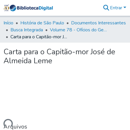
Entrar
Comunidades
&
Início
História de São Paulo
Documentos Interessantes
Coleções
Busca Integrada
Volume 78 - Ofícios do General Martim Lopes Lobo de Saldanha (1777)
Tudo na
Carta para o Capitão-mor José de Almeida Leme
Biblioteca
Digital
Carta para o Capitão-mor José de
Estatísticas
Almeida Leme
Arquivos