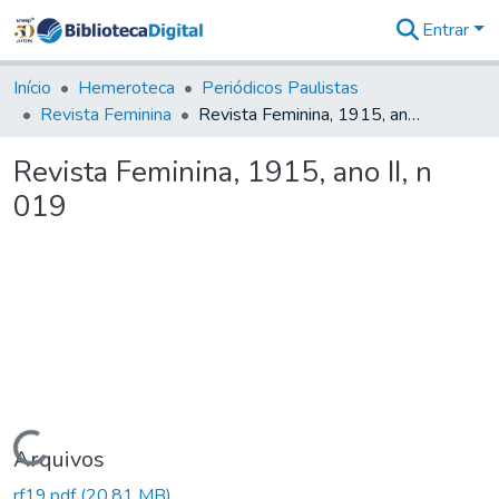
Entrar
Comunidades
&
Início
Hemeroteca
Periódicos Paulistas
Coleções
Revista Feminina
Revista Feminina, 1915, ano II, n 019
Tudo na
Biblioteca
Revista Feminina, 1915, ano II, n
Digital
019
Estatísticas
Carregando...
Arquivos
rf19.pdf
(20,81 MB)