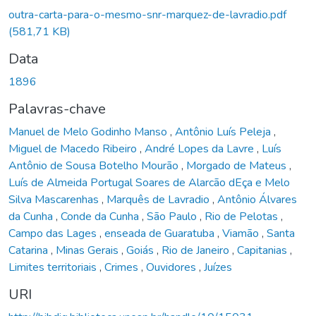
outra-carta-para-o-mesmo-snr-marquez-de-lavradio.pdf
(581,71 KB)
Data
1896
Palavras-chave
Manuel de Melo Godinho Manso
,
Antônio Luís Peleja
,
Miguel de Macedo Ribeiro
,
André Lopes da Lavre
,
Luís
Antônio de Sousa Botelho Mourão
,
Morgado de Mateus
,
Luís de Almeida Portugal Soares de Alarcão dEça e Melo
Silva Mascarenhas
,
Marquês de Lavradio
,
Antônio Álvares
da Cunha
,
Conde da Cunha
,
São Paulo
,
Rio de Pelotas
,
Campo das Lages
,
enseada de Guaratuba
,
Viamão
,
Santa
Catarina
,
Minas Gerais
,
Goiás
,
Rio de Janeiro
,
Capitanias
,
Limites territoriais
,
Crimes
,
Ouvidores
,
Juízes
URI