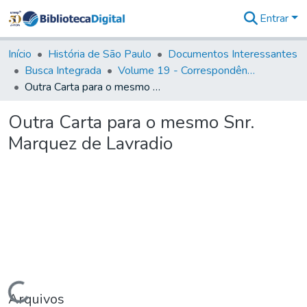
Entrar
Comunidades
&
Início
História de São Paulo
Documentos Interessantes
Coleções
Busca Integrada
Volume 19 - Correspondência do Capital General D. Luiz Antonio de Souza (1767- 70)
Tudo na
Outra Carta para o mesmo Snr. Marquez de Lavradio
Biblioteca
Digital
Outra Carta para o mesmo Snr.
Estatísticas
Marquez de Lavradio
Carregando...
Arquivos