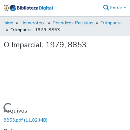
Entrar
Comunidades
&
Início
Hemeroteca
Periódicos Paulistas
O Imparcial
Coleções
O Imparcial, 1979, 8853
Tudo na
Biblioteca
O Imparcial, 1979, 8853
Digital
Estatísticas
Carregando...
Arquivos
8853.pdf
(11,02 MB)