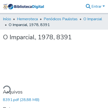
Entrar
Comunidades
&
Início
Hemeroteca
Periódicos Paulistas
O Imparcial
Coleções
O Imparcial, 1978, 8391
Tudo na
Biblioteca
O Imparcial, 1978, 8391
Digital
Estatísticas
ndo...
Arquivos
8391.pdf
(28,88 MB)