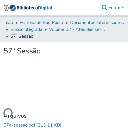
Entrar
Comunidades
&
Início
História de São Paulo
Documentos Interessantes
Coleções
Busca Integrada
Volume 02 - Atas das sessões do Governo Provisório de São Paulo (1821- 22)
Tudo na
57ª Sessão
Biblioteca
Digital
57ª Sessão
Estatísticas
ando...
Arquivos
57a-sessao.pdf
(210,11 KB)