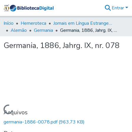
Entrar
Comunidades
&
Início
Hemeroteca
Jornais em Língua Estrangeira
Coleções
Alemão
Germania
Germania, 1886, Jahrg. IX, nr. 078
Tudo na
Biblioteca
Germania, 1886, Jahrg. IX, nr. 078
Digital
Estatísticas
Carregando...
Arquivos
germania-1886-0078.pdf
(963,73 KB)