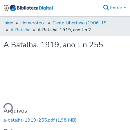
Entrar
Comunidades
&
Início
Hemeroteca
Canto Libertário (1906-1995)
Coleções
A Batalha
A Batalha, 1919, ano I, n 255
Tudo na
Biblioteca
A Batalha, 1919, ano I, n 255
Digital
Estatísticas
ndo...
Arquivos
a-batalha-1919-255.pdf
(1,98 MB)