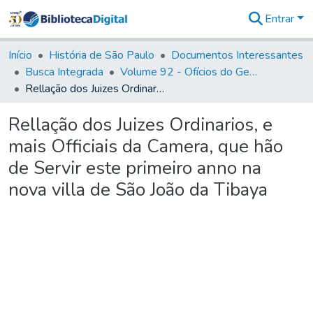
Entrar
Comunidades
&
Início
História de São Paulo
Documentos Interessantes
Coleções
Busca Integrada
Volume 92 - Ofícios do General D. Luiz aos diversos funcionários da Capitania (1768- 1772)
Tudo na
Rellação dos Juizes Ordinarios, e mais Officiais da Camera, que hão de Servir este primeiro anno na nova villa de São João da Tibaya
Biblioteca
Digital
Rellação dos Juizes Ordinarios, e
Estatísticas
mais Officiais da Camera, que hão
de Servir este primeiro anno na
nova villa de São João da Tibaya