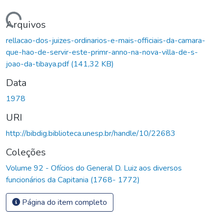
Carregando...
Arquivos
rellacao-dos-juizes-ordinarios-e-mais-officiais-da-camara-
que-hao-de-servir-este-primr-anno-na-nova-villa-de-s-
joao-da-tibaya.pdf
(141,32 KB)
Data
1978
URI
http://bibdig.biblioteca.unesp.br/handle/10/22683
Coleções
Volume 92 - Ofícios do General D. Luiz aos diversos
funcionários da Capitania (1768- 1772)
Página do item completo