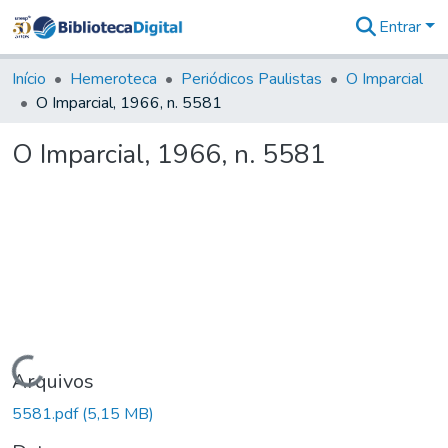
Entrar
Comunidades
&
Início
Hemeroteca
Periódicos Paulistas
O Imparcial
Coleções
O Imparcial, 1966, n. 5581
Tudo na
Biblioteca
O Imparcial, 1966, n. 5581
Digital
Estatísticas
Carregando...
Arquivos
5581.pdf
(5,15 MB)