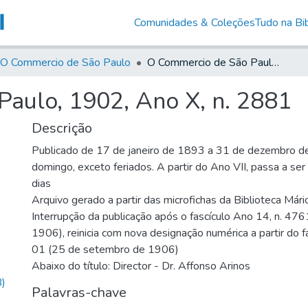
Comunidades & Coleções
Tudo na Bib
O Commercio de São Paulo
O Commercio de São Paulo, 1902, Ano X, n. 2881
aulo, 1902, Ano X, n. 2881
Descrição
Publicado de 17 de janeiro de 1893 a 31 de dezembro d
domingo, exceto feriados. A partir do Ano VII, passa a se
dias
Arquivo gerado a partir das microfichas da Biblioteca Már
Interrupção da publicação após o fascículo Ano 14, n. 476
1906), reinicia com nova designação numérica a partir do f
01 (25 de setembro de 1906)
Abaixo do título: Director - Dr. Affonso Arinos
)
Palavras-chave