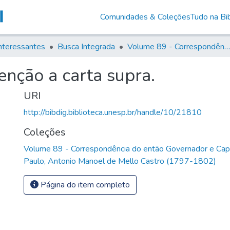
Comunidades & Coleções
Tudo na Bib
nteressantes
Busca Integrada
Volume 89 - Correspondência do então Governador e Capitão General de São Paulo, Antonio Manoel de Mello Castro (1797-1802)
nção a carta supra.
URI
http://bibdig.biblioteca.unesp.br/handle/10/21810
Coleções
Volume 89 - Correspondência do então Governador e Cap
Paulo, Antonio Manoel de Mello Castro (1797-1802)
Página do item completo