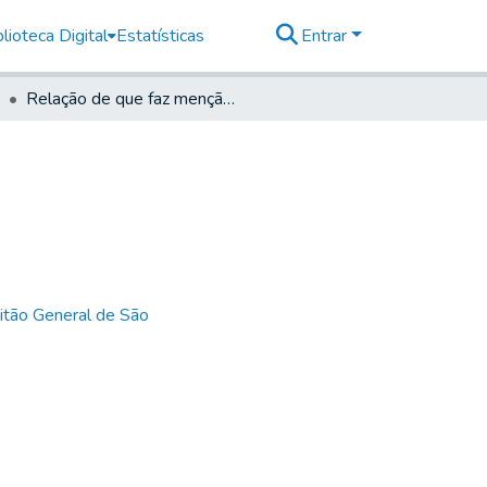
lioteca Digital
Estatísticas
Entrar
Relação de que faz menção a carta supra.
itão General de São