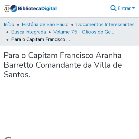
Entrar
Comunidades
&
Início
História de São Paulo
Documentos Interessantes
Coleções
Busca Integrada
Volume 75 - Ofícios do General Martim Lopes Lobo de Saldanha (Governador da Capitania): 1776-1777
Tudo na
Para o Capitam Francisco Aranha Barretto Comandante da Villa de Santos.
Biblioteca
Digital
Para o Capitam Francisco Aranha
Estatísticas
Barretto Comandante da Villa de
Santos.