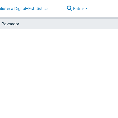
lioteca Digital
Estatísticas
Entrar
º Povoador