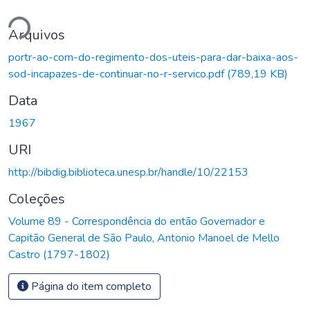
ndo...
Arquivos
portr-ao-com-do-regimento-dos-uteis-para-dar-baixa-aos-
sod-incapazes-de-continuar-no-r-servico.pdf
(789,19 KB)
Data
1967
URI
http://bibdig.biblioteca.unesp.br/handle/10/22153
Coleções
Volume 89 - Correspondência do então Governador e
Capitão General de São Paulo, Antonio Manoel de Mello
Castro (1797-1802)
Página do item completo