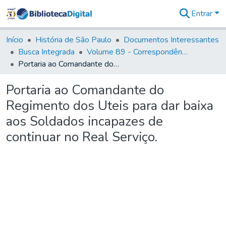
Entrar
Comunidades
&
Início
História de São Paulo
Documentos Interessantes
Coleções
Busca Integrada
Volume 89 - Correspondência do então Governador e Capitão General de São Paulo, Antonio Manoel de Mello Castro (1797-1802)
Tudo na
Portaria ao Comandante do Regimento dos Uteis para dar baixa aos Soldados incapazes de continuar no Real Serviço.
Biblioteca
Digital
Portaria ao Comandante do
Estatísticas
Regimento dos Uteis para dar baixa
aos Soldados incapazes de
continuar no Real Serviço.