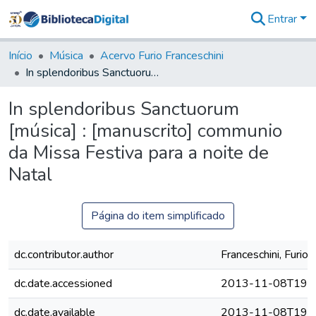
Entrar
Comunidades
&
Início
Música
Acervo Furio Franceschini
Coleções
In splendoribus Sanctuorum [música] : [manuscrito] communio da Missa Festiva para a noite de Natal
Tudo na
Biblioteca
In splendoribus Sanctuorum
Digital
[música] : [manuscrito] communio
Estatísticas
da Missa Festiva para a noite de
Natal
Página do item simplificado
dc.contributor.author
Franceschini, Furio
dc.date.accessioned
2013-11-08T19:4
dc.date.available
2013-11-08T19:4