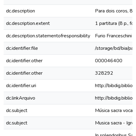
dc.description
Para dois coros, 
dc.description.extent
1 partitura (8 p., fo
dc.description.statementofresponsibility
Furio Franceschini
dc.identifier.file
/storage/bd/bia/par
dc.identifier.other
000046400
dc.identifier.other
328292
dc.identifier.uri
http://bibdig.bibli
dc.linkArquivo
http://bibdig.bibl
dc.subject
Música sacra vocal 
dc.subject
Musica sacra - Igrej
In splendoribus Sa