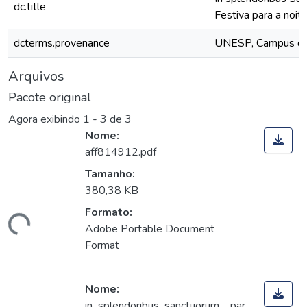
dc.title
Festiva para a noit
dcterms.provenance
UNESP, Campus de S
Arquivos
Pacote original
Agora exibindo
1 - 3 de 3
Nome:
aff814912.pdf
Tamanho:
380,38 KB
Formato:
gando...
Adobe Portable Document
Format
Nome:
in_splendoribus_sanctuorum__par