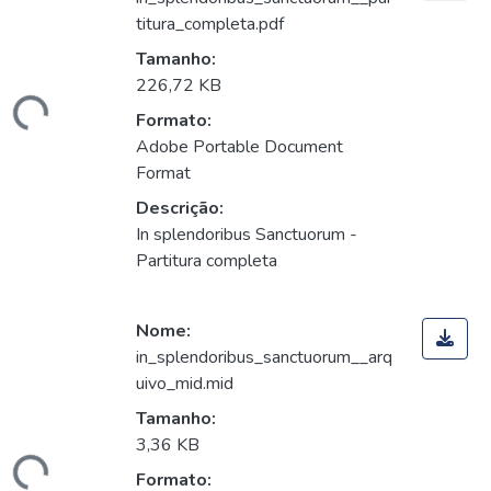
titura_completa.pdf
Tamanho:
226,72 KB
gando...
Formato:
Adobe Portable Document
Format
Descrição:
In splendoribus Sanctuorum -
Partitura completa
Nome:
in_splendoribus_sanctuorum__arq
uivo_mid.mid
Tamanho:
3,36 KB
Formato: