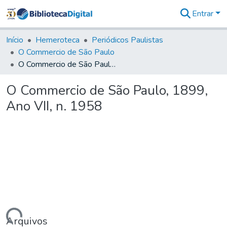
Entrar
Comunidades
&
Início
Hemeroteca
Periódicos Paulistas
Coleções
O Commercio de São Paulo
Tudo na
O Commercio de São Paulo, 1899, Ano VII, n. 1958
Biblioteca
Digital
O Commercio de São Paulo, 1899,
Estatísticas
Ano VII, n. 1958
Arquivos