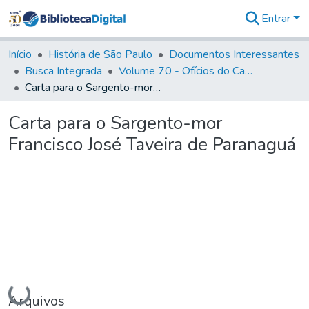
Entrar
Comunidades
&
Início
História de São Paulo
Documentos Interessantes
Coleções
Busca Integrada
Volume 70 - Ofícios do Capitão General Martins Lopes de Saldanha aos diversos funcionários da Capitania (1775-1776)
Tudo na
Carta para o Sargento-mor Francisco José Taveira de Paranaguá
Biblioteca
Digital
Carta para o Sargento-mor
Estatísticas
Francisco José Taveira de Paranaguá
Carregando...
Arquivos