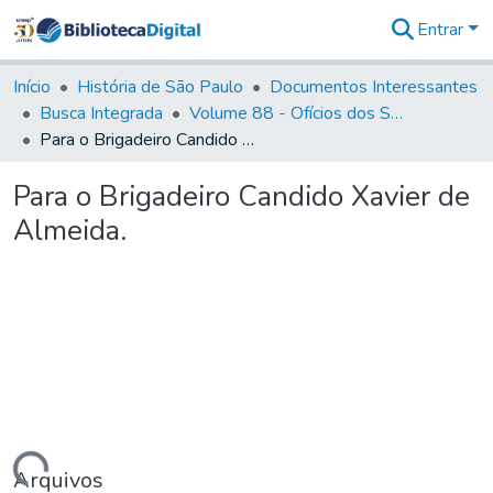
Entrar
Comunidades
&
Início
História de São Paulo
Documentos Interessantes
Coleções
Busca Integrada
Volume 88 - Ofícios dos Senhores Governadores Interinos da Capitania de São Paulo (1817- 1819)
Tudo na
Para o Brigadeiro Candido Xavier de Almeida.
Biblioteca
Digital
Para o Brigadeiro Candido Xavier de
Estatísticas
Almeida.
Arquivos