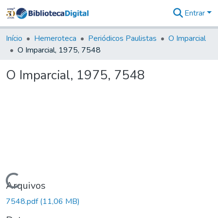
Entrar
Comunidades
&
Início
Hemeroteca
Periódicos Paulistas
O Imparcial
Coleções
O Imparcial, 1975, 7548
Tudo na
Biblioteca
O Imparcial, 1975, 7548
Digital
Estatísticas
Carregando...
Arquivos
7548.pdf
(11,06 MB)