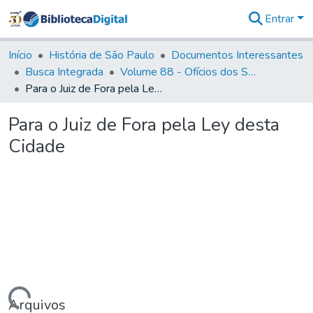
Entrar
Comunidades
&
Início
História de São Paulo
Documentos Interessantes
Coleções
Busca Integrada
Volume 88 - Ofícios dos Senhores Governadores Interinos da Capitania de São Paulo (1817- 1819)
Tudo na
Para o Juiz de Fora pela Ley desta Cidade
Biblioteca
Digital
Para o Juiz de Fora pela Ley desta
Estatísticas
Cidade
Arquivos