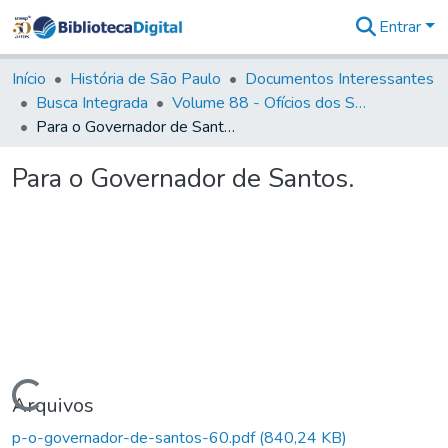
Entrar
Comunidades
&
Início
História de São Paulo
Documentos Interessantes
Coleções
Busca Integrada
Volume 88 - Ofícios dos Senhores Governadores Interinos da Capitania de São Paulo (1817- 1819)
Tudo na
Para o Governador de Santos.
Biblioteca
Digital
Para o Governador de Santos.
Estatísticas
Carregando...
Arquivos
p-o-governador-de-santos-60.pdf
(840,24 KB)