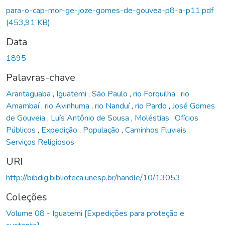
para-o-cap-mor-ge-joze-gomes-de-gouvea-p8-a-p11.pdf
(453,91 KB)
Data
1895
Palavras-chave
Araritaguaba
,
Iguatemi
,
São Paulo
,
rio Forquilha
,
rio
Amambaí
,
rio Avinhuma
,
rio Nanduí
,
rio Pardo
,
José Gomes
de Gouveia
,
Luís Antônio de Sousa
,
Moléstias
,
Ofícios
Públicos
,
Expedição
,
População
,
Caminhos Fluviais
,
Serviços Religiosos
URI
http://bibdig.biblioteca.unesp.br/handle/10/13053
Coleções
Volume 08 - Iguatemi [Expedições para proteção e