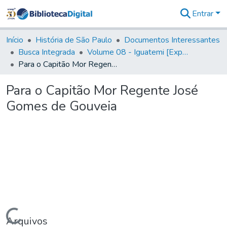
Entrar
Comunidades
&
Início
História de São Paulo
Documentos Interessantes
Coleções
Busca Integrada
Volume 08 - Iguatemi [Expedições para proteção e sustento]
Tudo na
Para o Capitão Mor Regente José Gomes de Gouveia
Biblioteca
Digital
Para o Capitão Mor Regente José
Estatísticas
Gomes de Gouveia
Carregando...
Arquivos